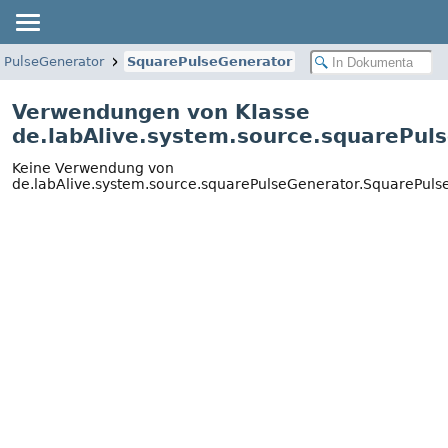
ePulseGenerator
SquarePulseGenerator
Verwendungen von Klasse
de.labAlive.system.source.squarePul
Keine Verwendung von
de.labAlive.system.source.squarePulseGenerator.SquarePuls